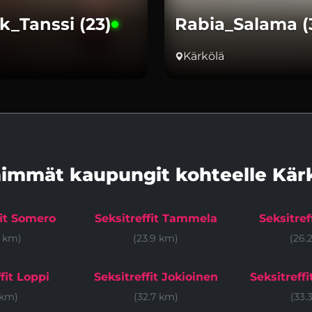
_Tanssi (23)
Rabia_Salama (
Kärkölä
immät kaupungit kohteelle Kär
fit Somero
Seksitreffit Tammela
Seksitref
3 km)
(23.9 km)
(26.
fit Loppi
Seksitreffit Jokioinen
Seksitreff
 km)
(32.7 km)
(33.