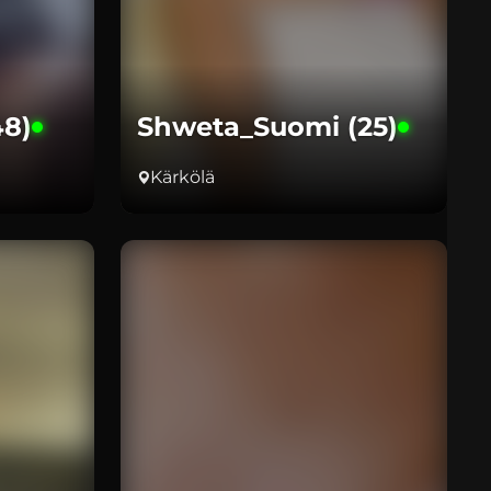
48)
Shweta_Suomi (25)
Kärkölä