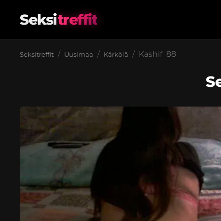
Seksi
treffit
Kashif_88
Seksitreffit
Uusimaa
Kärkölä
Se