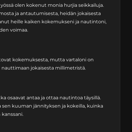
 yössä olen kokenut monia hurjia seikkailuja.
osta ja antautumisesta, heidän jokaisesta
tanut heille kaiken kokemukseni ja nautintoni,
uden voimaa.
ertovat kokemuksesta, mutta vartaloni on
 nauttimaan jokaisesta millimetristä.
tka osaavat antaa ja ottaa nautintoa täysillä.
 sen kuuman jännityksen ja kokeilla, kuinka
 kanssani.