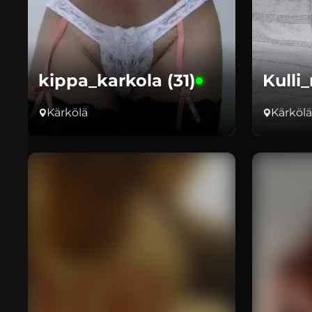
kippa_karkola (31)
Kulli_
Kärkölä
Kärkölä