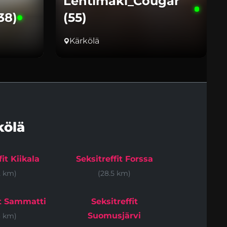
Lehtimaki_Cougar
38)
(55)
Kärkölä
kölä
fit Kiikala
Seksitreffit Forssa
2 km)
(28.5 km)
it Sammatti
Seksitreffit
Suomusjärvi
3 km)