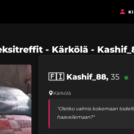
K
ksitreffit - Kärkölä - Kashif
🇫🇮
Kashif_88,
35
Kärkölä
"Oletko valmis kokemaan todelli
haaveilemaan?"