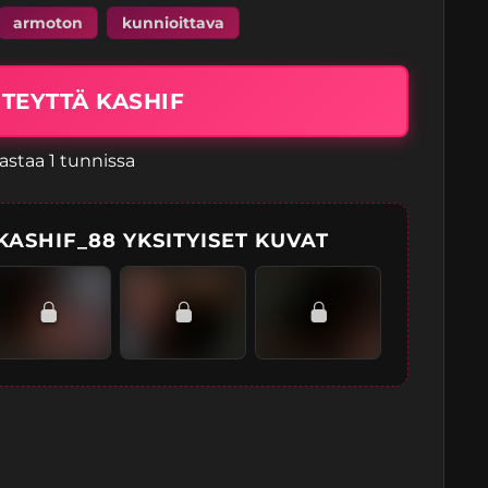
armoton
kunnioittava
TEYTTÄ KASHIF
astaa 1 tunnissa
ASHIF_88 YKSITYISET KUVAT