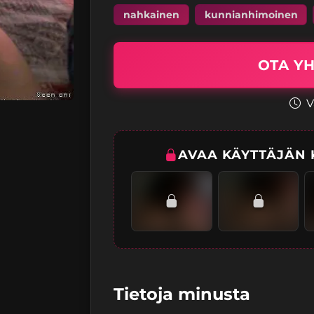
nahkainen
kunnianhimoinen
OTA YH
V
AVAA KÄYTTÄJÄN K
Tietoja minusta