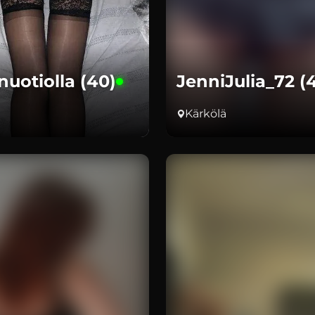
nuotiolla (40)
JenniJulia_72 (
Kärkölä