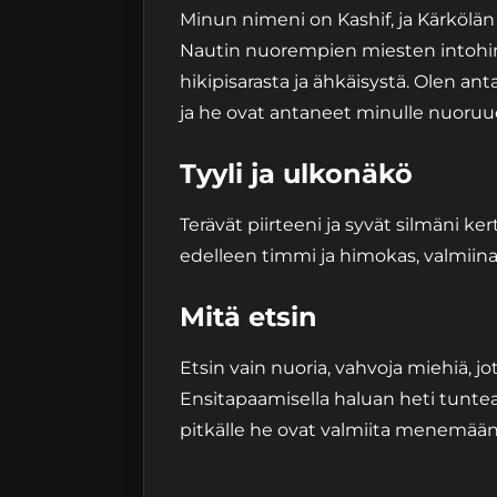
Minun nimeni on Kashif, ja Kärkölän
Nautin nuorempien miesten intohim
hikipisarasta ja ähkäisystä. Olen an
ja he ovat antaneet minulle nuoru
Tyyli ja ulkonäkö
Terävät piirteeni ja syvät silmäni k
edelleen timmi ja himokas, valmiina
Mitä etsin
Etsin vain nuoria, vahvoja miehiä, jo
Ensitapaamisella haluan heti tuntea
pitkälle he ovat valmiita menemään