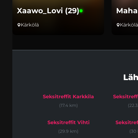
Xaawo_Lovi (29)
Mahak
Kärkölä
Kärkölä
Läh
Seksitreffit Karkkila
Seksitref
(17.4 km)
(22.
Seksitreffit Vihti
Seksitref
(29.9 km)
(30