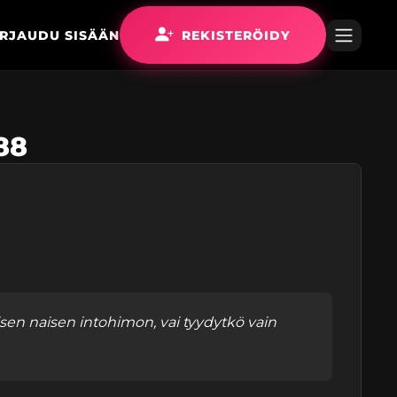
IRJAUDU SISÄÄN
REKISTERÖIDY
_88
sen naisen intohimon, vai tyydytkö vain