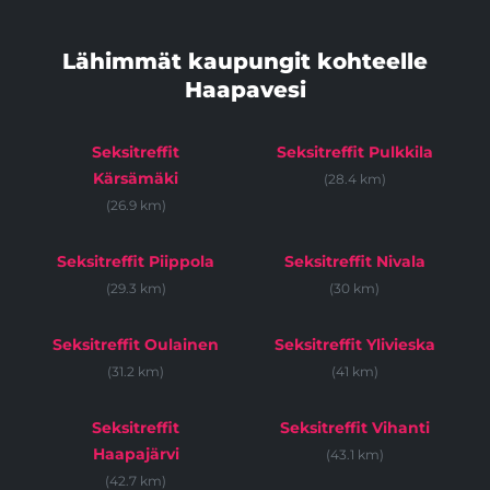
Lähimmät kaupungit kohteelle
Haapavesi
Seksitreffit
Seksitreffit Pulkkila
Kärsämäki
(28.4 km)
(26.9 km)
Seksitreffit Piippola
Seksitreffit Nivala
(29.3 km)
(30 km)
Seksitreffit Oulainen
Seksitreffit Ylivieska
(31.2 km)
(41 km)
Seksitreffit
Seksitreffit Vihanti
Haapajärvi
(43.1 km)
(42.7 km)