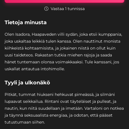
Vastaa 1 tunnissa
Tietoja minusta
Olen Isadora, Haapaveden villi sydän, joka etsii kumppania,
joka uskaltaa leikkiä tulen kanssa. Olen nauttinut monista
kiihkeistä kohtaamisista, ja jokainen niistä on ollut kuin
uusi taideteos. Rakastan tutkia miehen rajoja ja saada
hänet tuntemaan olonsa voimakkaaksi. Tule kanssani, jos
uskallat antautua intohimolle.
Tyyli ja ulkonäkö
Pitkät, tummat hiukseni hehkuvat pimeässä, ja silmäni
lupaavat seikkailua. Rintani ovat täyteläiset ja pulleat, ja
nautin, kun niitä suudellaan ja imetään. Vartaloni on notkea
ja täynnä seksuaalista energiaa, ja odotan, että pääset
tutustumaan siihen.