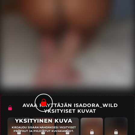
AVAA KÄYTTÄJÄN ISADORA_WILD
YKSITYISET KUVAT
YKSITYINEN KUVA
KIRJAUDU SISÄÄN NÄHDÄKSESI YKSITYISET
PROFIILIT JA PIILOTETUT KUVAKANSIOT.