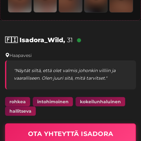
🇫🇮
Isadora_Wild,
31
Haapavesi
"Näytät siltä, että olet valmis johonkin villiin ja
vaaralliseen. Olen juuri sitä, mitä tarvitset."
rohkea
intohimoinen
kokeilunhaluinen
hallitseva
OTA YHTEYTTÄ ISADORA