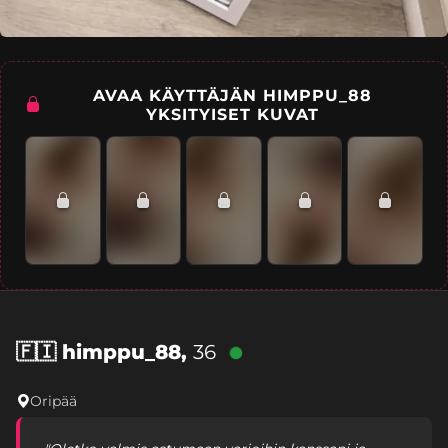
AVAA KÄYTTÄJÄN HIMPPU_88
YKSITYISET KUVAT
🇫🇮
himppu_88,
36
Oripää