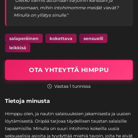
"Oletko valmis astumaan varjoihin kanssani ja
katsomaan, mihin intohimomme meidät vievät?
Minulla on yllätys sinulle."
salaperäinen
kokettava
sensuelli
leikkisä
OTA YHTEYTTÄ HIMPPU
Vastaa 1 tunnissa
Tietoja minusta
Himppu olen, ja nautin salaisuuksien jakamisesta ja uusien
löytämisestä. Oripää tarjoaa täydellisen taustan salaisille
tapaamisille. Minulla on suuri intohimo kokeilla uusia
seksuaalisia asioita ja tyydyttää miehiä tavoin, joita he eivät