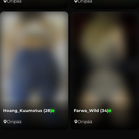
Oripää
Oripää
Hoang_Kuumotus (28)
Farwa_Wild (34)
Oripää
Oripää