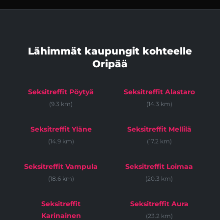
Lähimmät kaupungit kohteelle
Oripää
Seksitreffit Pöytyä
Seksitreffit Alastaro
(9.3 km)
(14.3 km)
Seksitreffit Yläne
Seksitreffit Mellilä
(14.9 km)
(17.2 km)
Seksitreffit Vampula
Seksitreffit Loimaa
(18.6 km)
(20.3 km)
Seksitreffit
Seksitreffit Aura
Karinainen
(23.2 km)