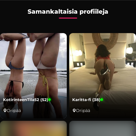
Samankaltaisia profiileja
KotirinteenTila52 (52)
Karitta-fi (38)
Oripää
Oripää