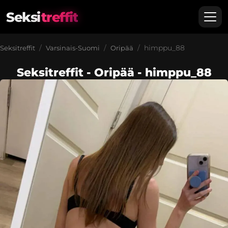
Seksi
treffit
himppu_88
Seksitreffit
Varsinais-Suomi
Oripää
Seksitreffit - Oripää - himppu_88