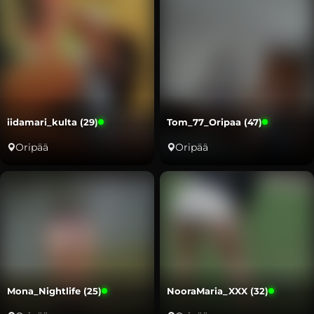
iidamari_kulta (29)
Tom_77_Oripaa (47)
Oripää
Oripää
Mona_Nightlife (25)
NooraMaria_XXX (32)