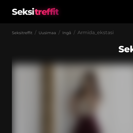
Seksi
treffit
Armida_ekstasi
Seksitreffit
Uusimaa
Ingå
Sek