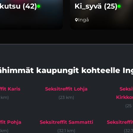
kutsu (42)
Ki_syvä (25)
Ingå
ähimmät kaupungit kohteelle In
fit Karis
Seksitreffit Lohja
Seksi
Kirkk
2 km)
(23 km)
(25
fit Pohja
Seksitreffit Sammatti
Seksitreff
1 km)
(32.1 km)
(32.