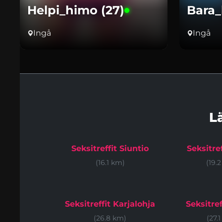
Helpi_himo (27)
Bara_
Ingå
Ingå
L
Seksitreffit Siuntio
Seksitref
(16.1 km)
(19.
Seksitreffit Karjalohja
Seksitref
(26.8 km)
(27.