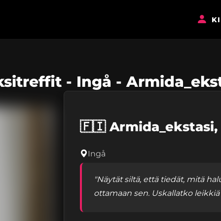
K
sitreffit - Ingå - Armida_eks
🇫🇮
Armida_ekstasi
Ingå
"Näytät siltä, että tiedät, mitä ha
ottamaan sen. Uskallatko leikkiä