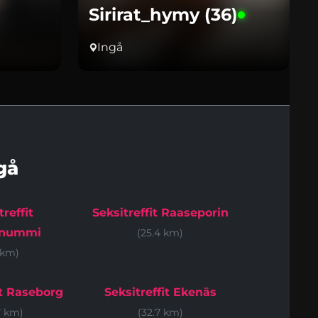
Sirirat_hymy (36)
Ingå
gå
treffit
Seksitreffit Raaseporin
onummi
(25.4 km)
 km)
it Raseborg
Seksitreffit Ekenäs
7 km)
(32.7 km)