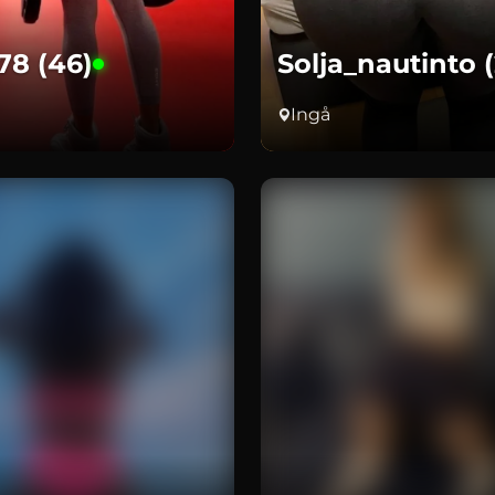
78 (46)
Solja_nautinto 
Ingå