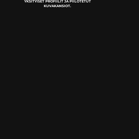
YKSITYISET PROFIILIT JA PIILOTETUT
KUVAKANSIOT.