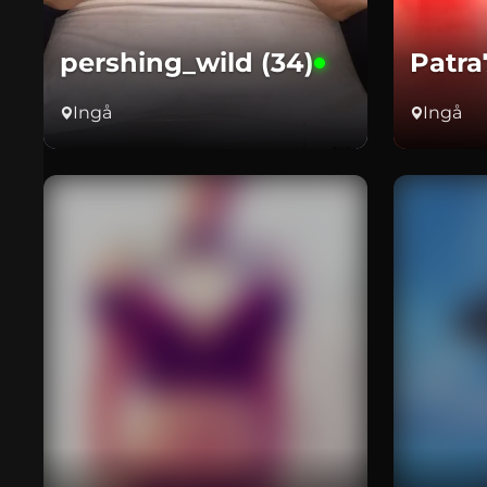
pershing_wild (34)
Patra
Ingå
Ingå