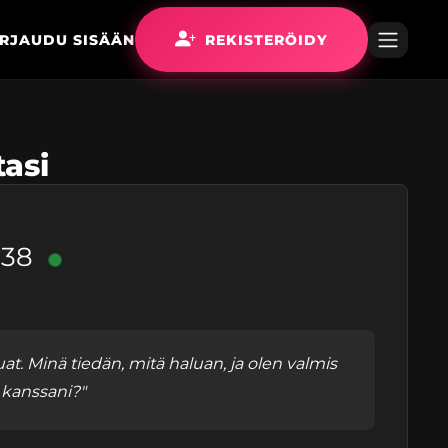
IRJAUDU SISÄÄN
REKISTERÖIDY
tasi
,
38
luat. Minä tiedän, mitä haluan, ja olen valmis
 kanssani?"