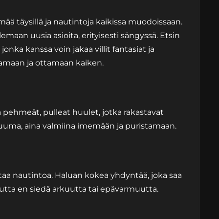
mää täysillä ja nautintoja kaikissa muodoissaan.
lemaan uusia asioita, erityisesti sängyssä. Etsin
onka kanssa voin jakaa villit fantasiat ja
tamaan ja ottamaan kaiken.
ja pehmeät, pulleat huulet, jotka rakastavat
kuuma, aina valmiina imemään ja puristamaan.
ntaa nautintoa. Haluan kokea yhdyntää, joka saa
tta en siedä arkuutta tai epävarmuutta.