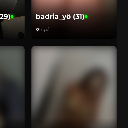
(29)
badria_yö (31)
Ingå