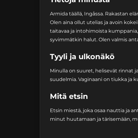
Armida täällä, Ingåssa. Rakastan elä
Olen aina ollut utelias ja avoin kokei
taitavaa ja intohimoista kumppania, j
syvimmätkin halut. Olen valmis an
Tyyli ja ulkonäkö
Minulla on suuret, helisevät rinnat 
suudelmia. Vaginaani on tiukka ja 
Mitä etsin
Etsin miestä, joka osaa nauttia ja a
minut huutamaan ja tärisemään, mu