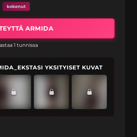
kokenut
TEYTTÄ ARMIDA
astaa 1 tunnissa
IDA_EKSTASI YKSITYISET KUVAT