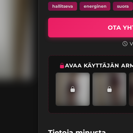
hallitseva
energinen
suora
OTA YH
V
AVAA KÄYTTÄJÄN ARM
Tietoja minusta